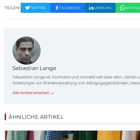
TEILEN:
TWITTER
FACEBOOK
LINKEDIN
WHATS
Sebastian Lange
Sebastian Lange ist Journalist und schreibt seit über zehn Jahren
Anleitungen zur Wiederverwertung von Alltagsgegenständen, Gesta
Alle Artikel ansehen →
ÄHNLICHE ARTIKEL