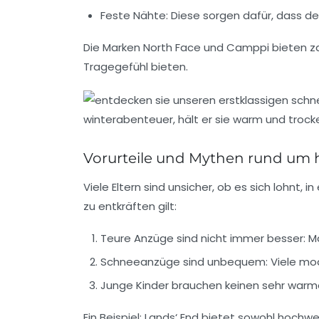
Feste Nähte:
Diese sorgen dafür, dass de
Die Marken
North Face
und
Camppi
bieten za
Tragegefühl bieten.
Vorurteile und Mythen rund um
Viele Eltern sind unsicher, ob es sich lohnt,
zu entkräften gilt:
Teure Anzüge sind nicht immer besser:
Ma
Schneeanzüge sind unbequem:
Viele mod
Junge Kinder brauchen keinen sehr warm
Ein Beispiel:
Lands‘ End
bietet sowohl hochwert