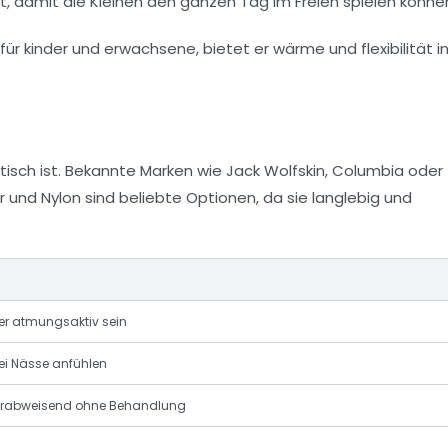
, damit die Kleinen den ganzen Tag im Freien spielen könne
tisch ist. Bekannte Marken wie
Jack Wolfskin
,
Columbia
oder
 und Nylon sind beliebte Optionen, da sie langlebig und
r atmungsaktiv sein
ei Nässe anfühlen
erabweisend ohne Behandlung