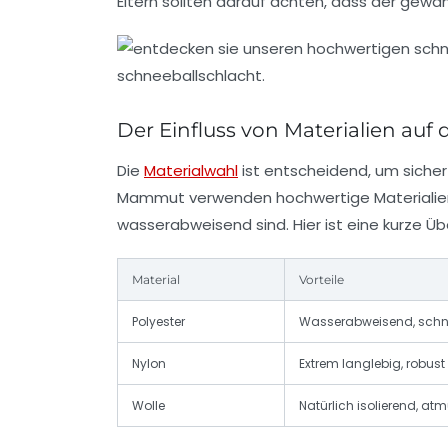
Eltern sollten darauf achten, dass der gewä
Der Einfluss von Materialien auf 
Die
Materialwahl
ist entscheidend, um sicher
Mammut
verwenden hochwertige Materialien,
wasserabweisend sind. Hier ist eine kurze Üb
Material
Vorteile
Polyester
Wasserabweisend, schne
Nylon
Extrem langlebig, robust
Wolle
Natürlich isolierend, at