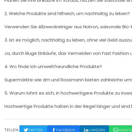
Planen Sie Ihre Einkäufe im Voraus, nutzen Sie saisonale A
2. Welche Produkte sind hilfreich, um nachhaltig zu leben?
Verwenden Sie Allzweckreiniger aus Natron, saisonale Bio
3. Ist es möglich, nachhaltig zu leben, ohne viel Geld aus
Ja, durch kluge Einkäufe, das Vermeiden von Fast Fashio
4. Wo finde ich umweltfreundliche Produkte?
Supermärkte wie dm und Rossmann bieten zahlreiche umwel
5. Warum lohnt es sich, in hochwertigere Produkte zu inve
Hochwertige Produkte halten in der Regel länger und sind b
TEILEN:
TWITTER
FACEBOOK
LINKEDIN
WHATS