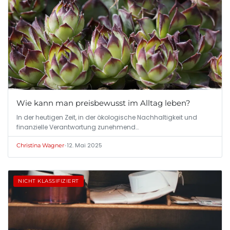
Wie kann man preisbewusst im Alltag leben?
In der heutigen Zeit, in der ökologische Nachhaltigkeit und
finanzielle Verantwortung zunehmend…
•
12. Mai 2025
Christina Wagner
NICHT KLASSIFIZIERT