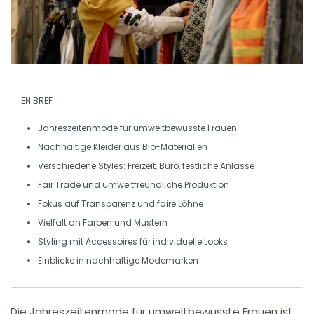
EN BREF
Jahreszeitenmode
für
umweltbewusste Frauen
Nachhaltige
Kleider
aus
Bio-Materialien
Verschiedene
Styles
: Freizeit, Büro, festliche Anlässe
Fair Trade
und
umweltfreundliche Produktion
Fokus auf
Transparenz
und
faire Löhne
Vielfalt an
Farben
und
Mustern
Styling mit
Accessoires
für individuelle Looks
Einblicke in
nachhaltige Modemarken
Die
Jahreszeitenmode
für
umweltbewusste Frauen
ist