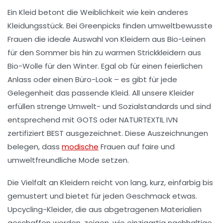
Ein Kleid betont die
Weiblichkeit
wie kein anderes
Kleidungsstück. Bei
Greenpicks
finden umweltbewusste
Frauen die ideale Auswahl von Kleidern aus
Bio-Leinen
für den Sommer bis hin zu warmen
Strickkleidern
aus
Bio-Wolle für den Winter. Egal ob für einen
feierlichen
Anlass
oder einen Büro-Look – es gibt für jede
Gelegenheit das passende Kleid. All unsere Kleider
erfüllen strenge
Umwelt-
und
Sozialstandards
und sind
entsprechend mit
GOTS
oder
NATURTEXTIL IVN
zertifiziert BEST
ausgezeichnet. Diese Auszeichnungen
belegen, dass
modische
Frauen auf
faire
und
umweltfreundliche Mode
setzen.
Die Vielfalt an Kleidern reicht von lang, kurz, einfarbig bis
gemustert und bietet für jeden Geschmack etwas.
Upcycling-Kleider
, die aus abgetragenen Materialien
geschaffen werden, zeigen, wie einzigartig nachhaltige