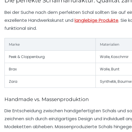
Die perfekte Schalmanufaktur: Qualität zäh
Bei der Suche nach dem perfekten Schal sollten Sie auf 
exzellente Handwerkskunst und
langlebige Produkte
. Sie 
funktional sind.
Marke
Materialien
Peek & Cloppenburg
Wolle, Kaschmir
Brax
Wolle, Bunt
Zara
Synthetik, Baumw
Handmade vs. Massenproduktion
Die Entscheidung zwischen handgefertigten Schals und so
zeichnen sich durch einzigartiges Design und individuell a
Modeketten abheben. Massenproduzierte Schals hingegen sin